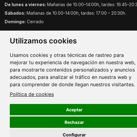
De lunes a viernes:
Mañanas de 10.00–14:00h, tardes: 16:45–20:
Sábados:
Mañanas de 10.00–14:00h, tardes: 17:00 – 20:30h.
Domingo:
Cerrado
Utilizamos cookies
Usamos cookies y otras técnicas de rastreo para
mejorar tu experiencia de navegación en nuestra web,
para mostrarte contenidos personalizados y anuncios
Copyright © 2026. Todos los derechos reservados.
adecuados, para analizar el tráfico en nuestra web y
para comprender de donde llegan nuestros visitantes.
Política de cookies
Aceptar
Rechazar
Configurar