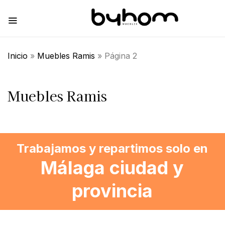
Inicio
»
Muebles Ramis
»
Página 2
Muebles Ramis
Trabajamos y repartimos solo en
Málaga ciudad y
provincia