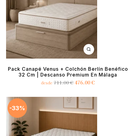
Pack Canapé Venus + Colchón Berlín Benéfico
32 Cm | Descanso Premium En Málaga
476.00
€
711.00
€
desde
-33%