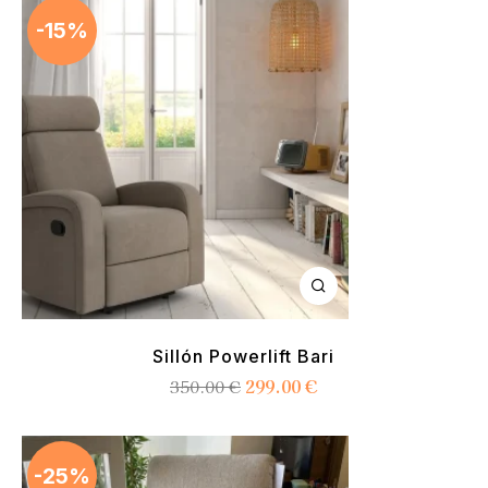
-15%
Sillón Powerlift Bari
299.00
€
350.00
€
-25%