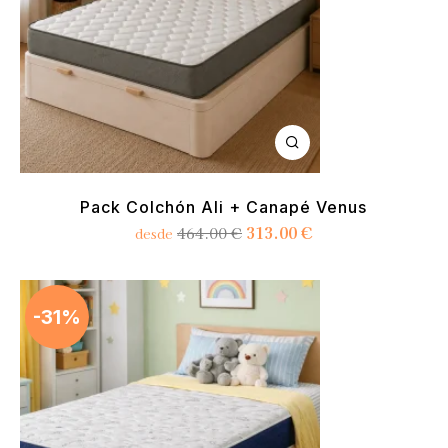
Pack Colchón Ali + Canapé Venus
313.00
€
464.00
€
desde
-31%