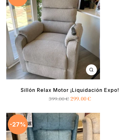
Sillón Relax Motor ¡Liquidación Expo!
299.00
€
399.00
€
-27%