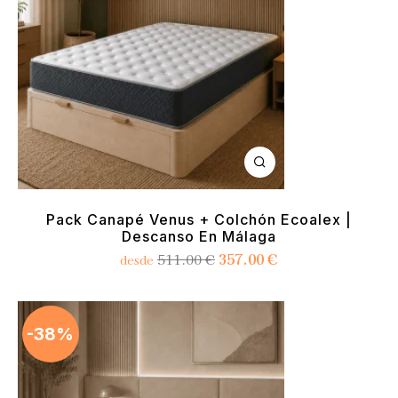
Pack Canapé Venus + Colchón Ecoalex |
Descanso En Málaga
357.00
€
511.00
€
desde
-38%