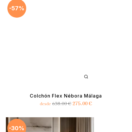
-57%
Colchón Flex Nébora Málaga
275.00
€
638.00
€
desde
-30%