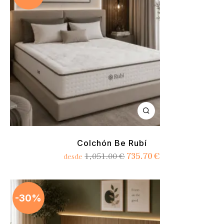
Colchón Be Rubí
735.70
€
1,051.00
€
desde
-30%