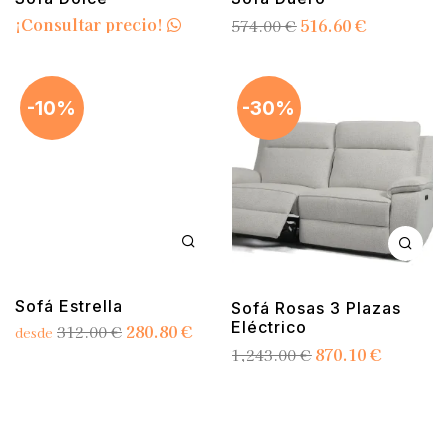
¡Consultar precio!
516.60
€
574.00
€
-10%
-30%
Sofá Estrella
Sofá Rosas 3 Plazas
Eléctrico
280.80
€
312.00
€
desde
870.10
€
1,243.00
€