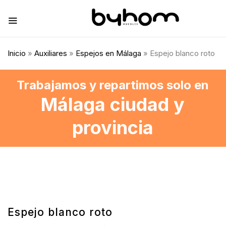
Inicio
»
Auxiliares
»
Espejos en Málaga
» Espejo blanco roto
Trabajamos y repartimos solo en
Málaga ciudad y
provincia
Espejo blanco roto