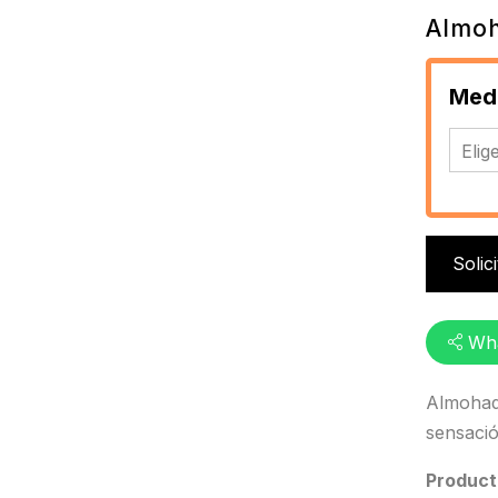
Almoh
Med
Solic
Wh
Almohada
sensació
Product