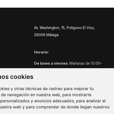
Av. Washington, 15, Polígono El Viso,
29006 Málaga
Horario:
De lunes a viernes:
Mañanas de 10.00–
14:00h, tardes: 16:45–20:30h
mos cookies
Sábados:
Mañanas de 10.00–14:00h, tardes:
17:00 – 20:30h.
ies y otras técnicas de rastreo para mejorar tu
Domingo:
Cerrado
 de navegación en nuestra web, para mostrarte
personalizados y anuncios adecuados, para analizar el
nuestra web y para comprender de donde llegan nuestros