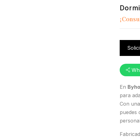
Dormi
¡Consu
Solic
Wh
En
Byho
para ada
Con una
puedes 
personal
Fabrica