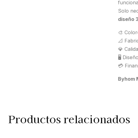
funciona
Solo nec
diseño 
🎨 Color
📐 Fabri
💎 Calid
🖥️ Diseñ
💳 Finan
Byhom M
Productos relacionados