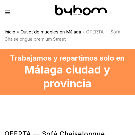
Inicio
»
Outlet de muebles en Málaga
» OFERTA — Sofá
Chaiselongue premium Street
Trabajamos y repartimos solo en
Málaga ciudad y
provincia
OFERTA — Sofá Chaiselongue