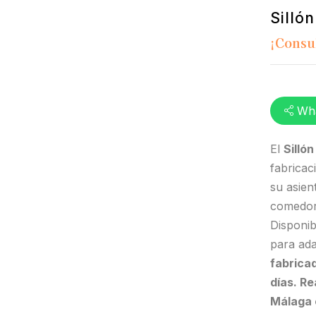
Silló
¡Consu
Wh
El
Silló
fabricac
su asien
comedore
Disponib
para ada
fabrica
días. R
Málaga c