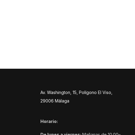
Av. Washington, 15, Polígono El Viso,
29006 Málaga
Horario:
De lunes a viernes:
Mañanas de 10.00–