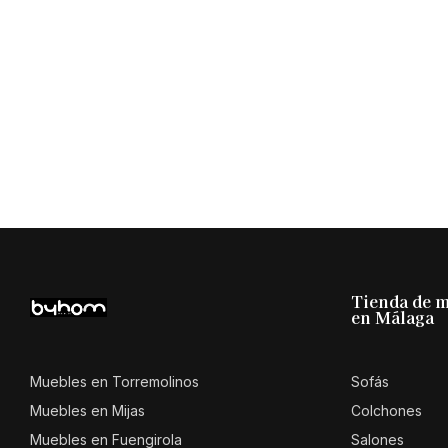
Tienda de 
en Málaga
Muebles en Torremolinos
Sofás
Muebles en Mijas
Colchones
Muebles en Fuengirola
Salones