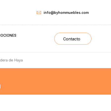
info@byhommuebles.com
OCIONES
Contacto
adera de Haya
a