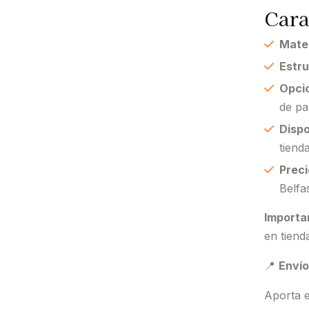
Cara
Mater
Estru
Opcio
de pa
Dispo
tienda
Preci
Belfas
Importa
en tienda
📍
Envío
Aporta e