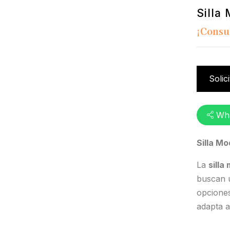
Silla
¡Consu
Solic
Wh
Silla Mo
La
silla
buscan u
opciones
adapta a