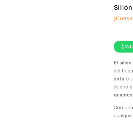
Silló
¡Consu
Wh
El
sillón
del hoga
sofá
o s
diseño e
quienes
Con una
cualquie