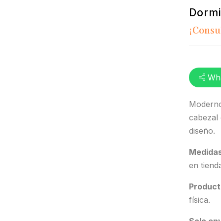
Dormi
¡Consu
Wh
Moderno 
cabezal 
diseño.
Medidas
en tiend
Product
física.