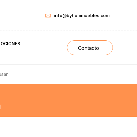
info@byhommuebles.com
OCIONES
Contacto
usan
a